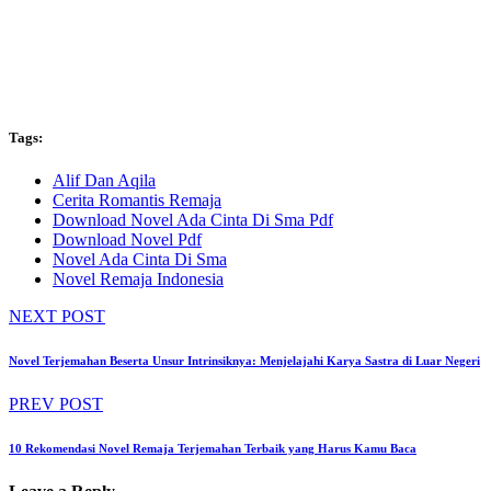
Tags:
Alif Dan Aqila
Cerita Romantis Remaja
Download Novel Ada Cinta Di Sma Pdf
Download Novel Pdf
Novel Ada Cinta Di Sma
Novel Remaja Indonesia
NEXT POST
Novel Terjemahan Beserta Unsur Intrinsiknya: Menjelajahi Karya Sastra di Luar Negeri
PREV POST
10 Rekomendasi Novel Remaja Terjemahan Terbaik yang Harus Kamu Baca