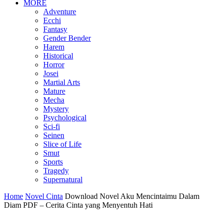
MORE
Adventure
Ecchi
Fantasy
Gender Bender
Harem
Historical
Horror
Josei
Martial Arts
Mature
Mecha
Mystery
Psychological
Sci-fi
Seinen
Slice of Life
Smut
Sports
Tragedy
Supernatural
Home
Novel Cinta
Download Novel Aku Mencintaimu Dalam
Diam PDF – Cerita Cinta yang Menyentuh Hati