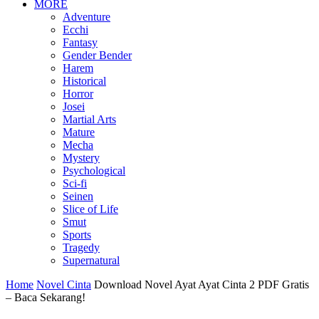
MORE
Adventure
Ecchi
Fantasy
Gender Bender
Harem
Historical
Horror
Josei
Martial Arts
Mature
Mecha
Mystery
Psychological
Sci-fi
Seinen
Slice of Life
Smut
Sports
Tragedy
Supernatural
Home
Novel Cinta
Download Novel Ayat Ayat Cinta 2 PDF Gratis
– Baca Sekarang!