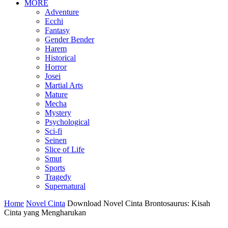
MORE
Adventure
Ecchi
Fantasy
Gender Bender
Harem
Historical
Horror
Josei
Martial Arts
Mature
Mecha
Mystery
Psychological
Sci-fi
Seinen
Slice of Life
Smut
Sports
Tragedy
Supernatural
Home
Novel Cinta
Download Novel Cinta Brontosaurus: Kisah
Cinta yang Mengharukan