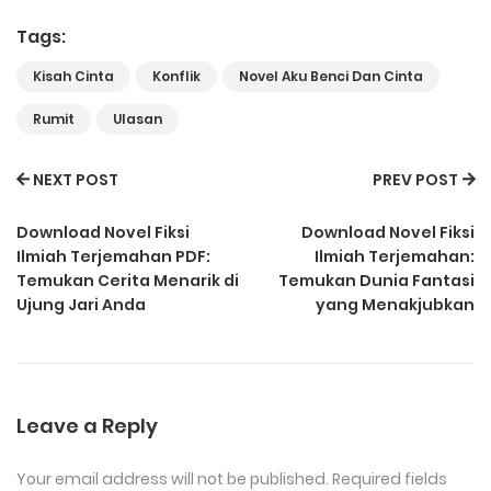
Tags:
Kisah Cinta
Konflik
Novel Aku Benci Dan Cinta
Rumit
Ulasan
NEXT POST
PREV POST
Download Novel Fiksi
Download Novel Fiksi
Ilmiah Terjemahan PDF:
Ilmiah Terjemahan:
Temukan Cerita Menarik di
Temukan Dunia Fantasi
Ujung Jari Anda
yang Menakjubkan
Leave a Reply
Your email address will not be published.
Required fields