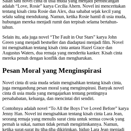
Salah satu novel cinta di usia muda yang menjadi perbincangan
adalah “Love, Rosie” karya Cecilia Ahern. Novel ini menceritakan
tentang kisah cinta Rosie dan Alex, dua sahabat sejak kecil yang
selalu saling mendukung. Namun, ketika Rosie hamil di usia muda,
hubungan mereka menjadi rumit dan terpisah selama bertahun-
tahun.
Selain itu, ada juga novel “The Fault in Our Stars” karya John
Green yang menjadi bestseller dan diadaptasi menjadi film. Novel
ini mengisahkan tentang kisah cinta antara Hazel Grace dan
Augustus Waters, dua remaja yang menderita kanker. Kisah cinta
mereka penuh dengan konflik dan mengharukan.
Pesan Moral yang Menginspirasi
Novel cinta di usia muda selain mengisahkan tentang kisah cinta,
juga mengandung pesan moral yang menginspirasi. Banyak novel
cinta di usia muda yang mengajarkan tentang pentingnya
persahabatan, keluarga, dan mencintai diri sendiri.
Contohnya adalah novel “To All the Boys I’ve Loved Before” karya
Jenny Han. Novel ini mengisahkan tentang kisah cinta Lara Jean,
seorang remaja yang menulis surat cinta untuk semua cowok yang
pernah ia sukai, namun tidak pernah mengirimkannya. Namun,
ketika surat-surat itu tiba-tiba dikirimkan, hidup Lara Jean menjadi