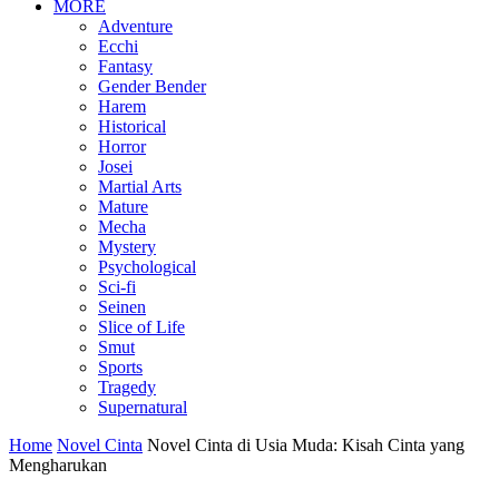
MORE
Adventure
Ecchi
Fantasy
Gender Bender
Harem
Historical
Horror
Josei
Martial Arts
Mature
Mecha
Mystery
Psychological
Sci-fi
Seinen
Slice of Life
Smut
Sports
Tragedy
Supernatural
Home
Novel Cinta
Novel Cinta di Usia Muda: Kisah Cinta yang
Mengharukan