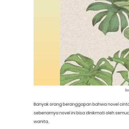
So
Banyak orang beranggapan bahwa novel cint
sebenarnya novel ini bisa dinikmati oleh semu
wanita.