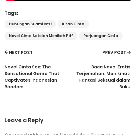
Tags:
Hubungan Suami Istri
Kisah Cinta
Novel Cinta Setelah Menikah Pdf
Perjuangan Cinta
NEXT POST
PREV POST
Novel Cinta Sex: The
Baca Novel Erotis
Sensational Genre That
Terjemahan: Menikmati
Captivates Indonesian
Fantasi Seksual dalam
Readers
Buku
Leave a Reply
Your email address will not be published.
Required fields