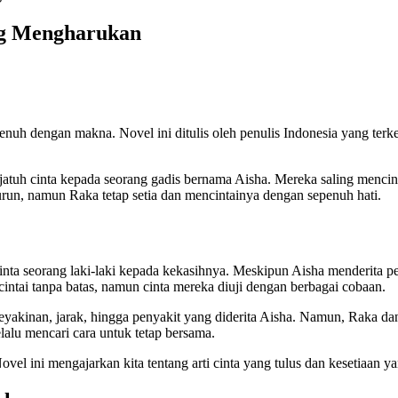
ang Mengharukan
nuh dengan makna. Novel ini ditulis oleh penulis Indonesia yang terk
jatuh cinta kepada seorang gadis bernama Aisha. Mereka saling mencint
un, namun Raka tetap setia dan mencintainya dengan sepenuh hati.
inta seorang laki-laki kepada kekasihnya. Meskipun Aisha menderit
cintai tanpa batas, namun cinta mereka diuji dengan berbagai cobaan.
eyakinan, jarak, hingga penyakit yang diderita Aisha. Namun, Raka da
alu mencari cara untuk tetap bersama.
el ini mengajarkan kita tentang arti cinta yang tulus dan kesetiaan yan