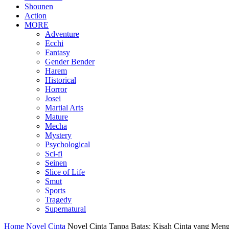
Shounen
Action
MORE
Adventure
Ecchi
Fantasy
Gender Bender
Harem
Historical
Horror
Josei
Martial Arts
Mature
Mecha
Mystery
Psychological
Sci-fi
Seinen
Slice of Life
Smut
Sports
Tragedy
Supernatural
Home
Novel Cinta
Novel Cinta Tanpa Batas: Kisah Cinta yang Men