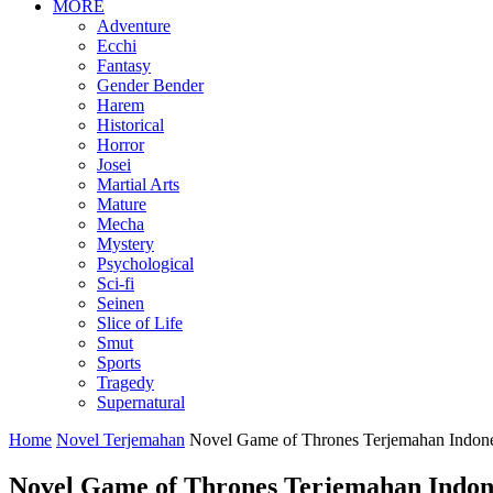
MORE
Adventure
Ecchi
Fantasy
Gender Bender
Harem
Historical
Horror
Josei
Martial Arts
Mature
Mecha
Mystery
Psychological
Sci-fi
Seinen
Slice of Life
Smut
Sports
Tragedy
Supernatural
Home
Novel Terjemahan
Novel Game of Thrones Terjemahan Indone
Novel Game of Thrones Terjemahan Indone