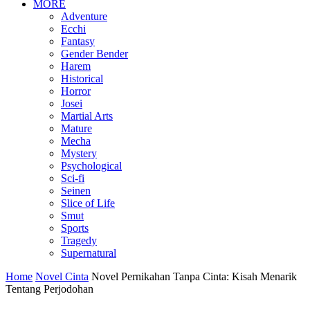
MORE
Adventure
Ecchi
Fantasy
Gender Bender
Harem
Historical
Horror
Josei
Martial Arts
Mature
Mecha
Mystery
Psychological
Sci-fi
Seinen
Slice of Life
Smut
Sports
Tragedy
Supernatural
Home
Novel Cinta
Novel Pernikahan Tanpa Cinta: Kisah Menarik
Tentang Perjodohan