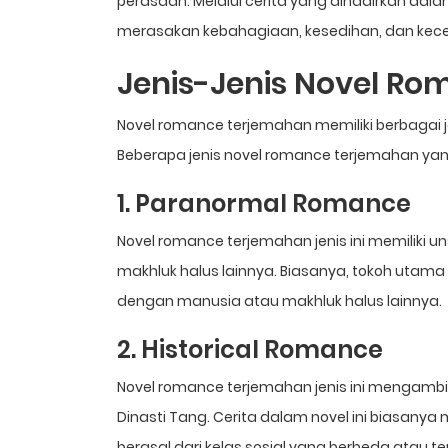
perasaan. Melalui cerita yang dihadirkan d
merasakan kebahagiaan, kesedihan, dan kece
Jenis-Jenis Novel R
Novel romance terjemahan memiliki berbagai j
Beberapa jenis novel romance terjemahan yang 
1. Paranormal Romance
Novel romance terjemahan jenis ini memiliki un
makhluk halus lainnya. Biasanya, tokoh utama
dengan manusia atau makhluk halus lainnya.
2. Historical Romance
Novel romance terjemahan jenis ini mengambil 
Dinasti Tang. Cerita dalam novel ini biasan
berasal dari kelas sosial yang berbeda atau 