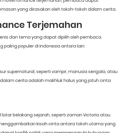
alam novel romance terjemahan, pembaca dapat
masan yang dirasakan oleh tokoh-tokoh dalam cerita.
omance Terjemahan
enis dan tema yang dapat dipilih oleh pembaca.
paling populer di Indonesia antara lain:
sur supernatural, seperti vampir, manusia serigala, atau
 dalam cerita adalah makhluk halus yang jatuh cinta
latar belakang sejarah, seperti zaman Victoria atau
ya menggambarkan kisah cinta antara tokoh utama yang
terdapat konflik politik yang mempengaruhi hubungan