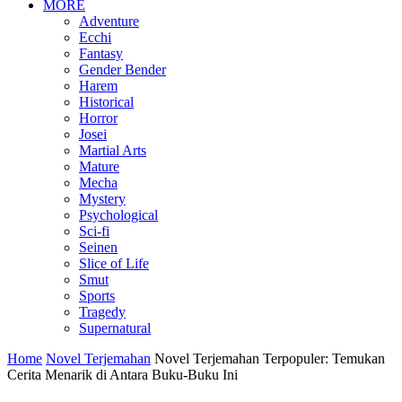
MORE
Adventure
Ecchi
Fantasy
Gender Bender
Harem
Historical
Horror
Josei
Martial Arts
Mature
Mecha
Mystery
Psychological
Sci-fi
Seinen
Slice of Life
Smut
Sports
Tragedy
Supernatural
Home
Novel Terjemahan
Novel Terjemahan Terpopuler: Temukan
Cerita Menarik di Antara Buku-Buku Ini