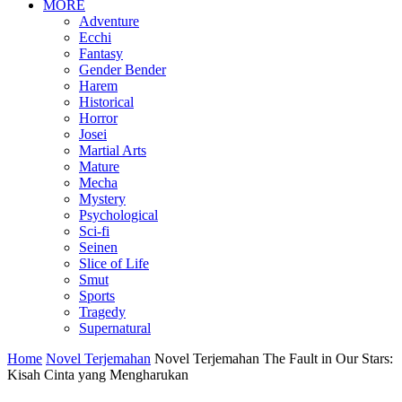
MORE
Adventure
Ecchi
Fantasy
Gender Bender
Harem
Historical
Horror
Josei
Martial Arts
Mature
Mecha
Mystery
Psychological
Sci-fi
Seinen
Slice of Life
Smut
Sports
Tragedy
Supernatural
Home
Novel Terjemahan
Novel Terjemahan The Fault in Our Stars:
Kisah Cinta yang Mengharukan