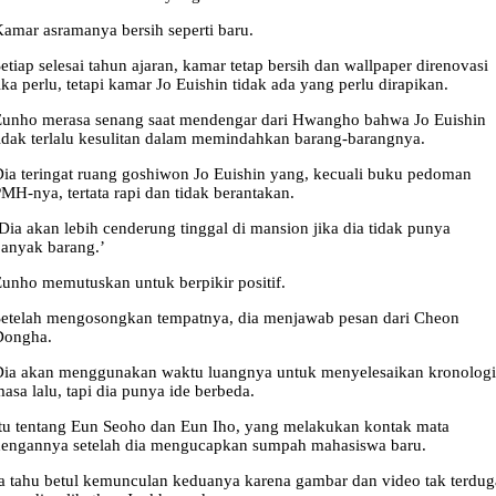
amar asramanya bersih seperti baru.
etiap selesai tahun ajaran, kamar tetap bersih dan wallpaper direnovasi
ika perlu, tetapi kamar Jo Euishin tidak ada yang perlu dirapikan.
unho merasa senang saat mendengar dari Hwangho bahwa Jo Euishin
idak terlalu kesulitan dalam memindahkan barang-barangnya.
ia teringat ruang goshiwon Jo Euishin yang, kecuali buku pedoman
MH-nya, tertata rapi dan tidak berantakan.
Dia akan lebih cenderung tinggal di mansion jika dia tidak punya
anyak barang.’
unho memutuskan untuk berpikir positif.
etelah mengosongkan tempatnya, dia menjawab pesan dari Cheon
Dongha.
ia akan menggunakan waktu luangnya untuk menyelesaikan kronologi
asa lalu, tapi dia punya ide berbeda.
tu tentang Eun Seoho dan Eun Iho, yang melakukan kontak mata
engannya setelah dia mengucapkan sumpah mahasiswa baru.
a tahu betul kemunculan keduanya karena gambar dan video tak terdug