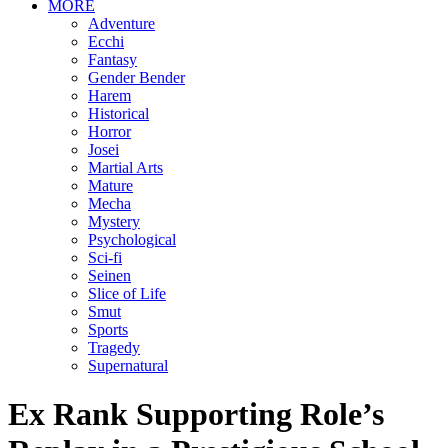
MORE
Adventure
Ecchi
Fantasy
Gender Bender
Harem
Historical
Horror
Josei
Martial Arts
Mature
Mecha
Mystery
Psychological
Sci-fi
Seinen
Slice of Life
Smut
Sports
Tragedy
Supernatural
Ex Rank Supporting Role’s