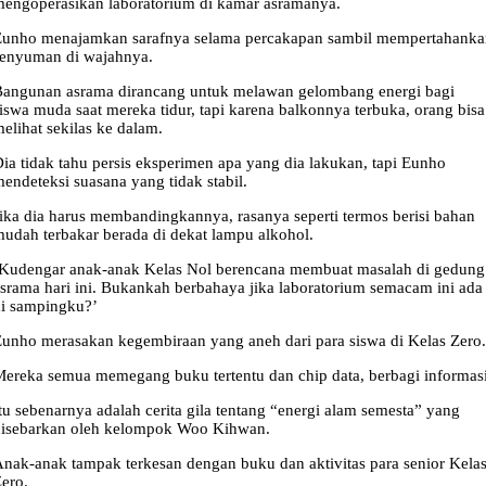
engoperasikan laboratorium di kamar asramanya.
Eunho menajamkan sarafnya selama percakapan sambil mempertahanka
senyuman di wajahnya.
angunan asrama dirancang untuk melawan gelombang energi bagi
iswa muda saat mereka tidur, tapi karena balkonnya terbuka, orang bisa
elihat sekilas ke dalam.
ia tidak tahu persis eksperimen apa yang dia lakukan, tapi Eunho
endeteksi suasana yang tidak stabil.
ika dia harus membandingkannya, rasanya seperti termos berisi bahan
udah terbakar berada di dekat lampu alkohol.
Kudengar anak-anak Kelas Nol berencana membuat masalah di gedung
srama hari ini. Bukankah berbahaya jika laboratorium semacam ini ada
i sampingku?’
unho merasakan kegembiraan yang aneh dari para siswa di Kelas Zero.
ereka semua memegang buku tertentu dan chip data, berbagi informasi
tu sebenarnya adalah cerita gila tentang “energi alam semesta” yang
disebarkan oleh kelompok Woo Kihwan.
nak-anak tampak terkesan dengan buku dan aktivitas para senior Kela
ero.