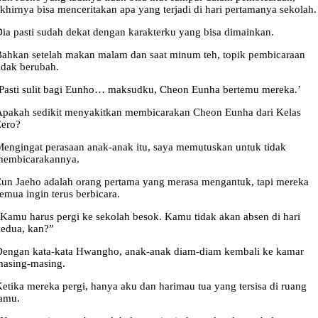
khirnya bisa menceritakan apa yang terjadi di hari pertamanya sekolah.
ia pasti sudah dekat dengan karakterku yang bisa dimainkan.
ahkan setelah makan malam dan saat minum teh, topik pembicaraan
idak berubah.
Pasti sulit bagi Eunho… maksudku, Cheon Eunha bertemu mereka.’
pakah sedikit menyakitkan membicarakan Cheon Eunha dari Kelas
Zero?
engingat perasaan anak-anak itu, saya memutuskan untuk tidak
membicarakannya.
un Jaeho adalah orang pertama yang merasa mengantuk, tapi mereka
emua ingin terus berbicara.
Kamu harus pergi ke sekolah besok. Kamu tidak akan absen di hari
edua, kan?”
Dengan kata-kata Hwangho, anak-anak diam-diam kembali ke kamar
masing-masing.
etika mereka pergi, hanya aku dan harimau tua yang tersisa di ruang
amu.