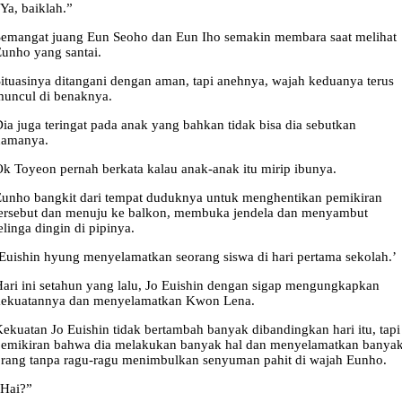
Ya, baiklah.”
emangat juang Eun Seoho dan Eun Iho semakin membara saat melihat
unho yang santai.
ituasinya ditangani dengan aman, tapi anehnya, wajah keduanya terus
uncul di benaknya.
ia juga teringat pada anak yang bahkan tidak bisa dia sebutkan
namanya.
k Toyeon pernah berkata kalau anak-anak itu mirip ibunya.
unho bangkit dari tempat duduknya untuk menghentikan pemikiran
ersebut dan menuju ke balkon, membuka jendela dan menyambut
elinga dingin di pipinya.
Euishin hyung menyelamatkan seorang siswa di hari pertama sekolah.’
ari ini setahun yang lalu, Jo Euishin dengan sigap mengungkapkan
kekuatannya dan menyelamatkan Kwon Lena.
ekuatan Jo Euishin tidak bertambah banyak dibandingkan hari itu, tapi
pemikiran bahwa dia melakukan banyak hal dan menyelamatkan banya
rang tanpa ragu-ragu menimbulkan senyuman pahit di wajah Eunho.
“Hai?”