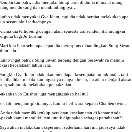
emikirkan bahwa dia memulai hidup baru di dunia di mana orang-
orang mendukung dan membimbingnya…
unho tidak menyukai Gye Idam, tapi dia tidak berniat melakukan apa
un secara aktif terhadapnya.
elama dia terhubung dengan alam semesta transenden, dia mungkin
erguna bagi Jo Euishin.
Mari kita lihat seberapa cepat dia merespons dibandingkan Sung Siwan
ahun lalu.’
Eunho ingat bahwa Sung Siwan terbang dengan pesawatnya menuju
okasi kecelakaan tahun lalu.
ungkin Gye Idam tidak akan mendapat kesempatan untuk maju, tapi
ika dia tidak melakukan tugasnya dengan benar, itu akan menjadi alasa
yang sah untuk melakukan pemakzulan.
ukankah Jo Euishin juga menginginkan hal itu?
etelah mengatur pikirannya, Eunho berbicara kepada Cha Seokwon.
Anda tidak memiliki cukup peralatan keselamatan di kamar Anda.
pakah kamu memiliki item untuk digunakan sebagai pertahanan?”
Saya akan melakukan eksperimen sederhana hari ini, jadi saya tidak