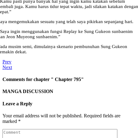
Kamu pasti punya banyak hal yang ingin kamu katakan sebelum
embali juga. Kamu harus tidur tepat waktu, jadi silakan katakan denga
epat.”
aya mengemukakan sesuatu yang telah saya pikirkan sepanjang hari.
“Saya ingin menggunakan fungsi Replay ke Sung Gukeon sunbaenim
dan Jeon Muyeong sunbaenim.”
Pada musim semi, dimulainya skenario pembunuhan Sung Gukeon
emakin dekat.
Prev
Next
Comments for chapter " Chapter 795"
MANGA DISCUSSION
Leave a Reply
Your email address will not be published.
Required fields are
marked
*