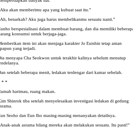
mempersiapkan banyak hal.”
Aku akan memberimu apa yang kubuat saat itu.”
Ah, benarkah? Aku juga harus membelikanmu sesuatu nanti.”
unho berspesialisasi dalam membuat barang, dan dia memiliki beberap
arang konsumsi untuk berjaga-jaga.
emberikan item ini akan menjaga karakter Jo Euishin tetap aman
papun yang terjadi.
ia menyapa Cha Seokwon untuk terakhir kalinya sebelum menutup
endelanya.
an setelah beberapa menit, ledakan terdengar dari kamar sebelah.
 * *
Rumah harimau, ruang makan.
im Shinrok tiba setelah menyelesaikan investigasi ledakan di gedung
srama.
un Seoho dan Eun Iho masing-masing menanyakan detailnya.
Anak-anak asrama bilang mereka akan melakukan sesuatu. Itu pasti!”