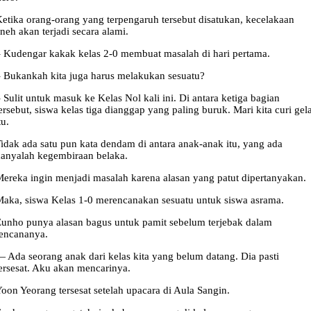
etika orang-orang yang terpengaruh tersebut disatukan, kecelakaan
neh akan terjadi secara alami.
 Kudengar kakak kelas 2-0 membuat masalah di hari pertama.
 Bukankah kita juga harus melakukan sesuatu?
 Sulit untuk masuk ke Kelas Nol kali ini. Di antara ketiga bagian
ersebut, siswa kelas tiga dianggap yang paling buruk. Mari kita curi gel
tu.
idak ada satu pun kata dendam di antara anak-anak itu, yang ada
anyalah kegembiraan belaka.
ereka ingin menjadi masalah karena alasan yang patut dipertanyakan.
aka, siswa Kelas 1-0 merencanakan sesuatu untuk siswa asrama.
unho punya alasan bagus untuk pamit sebelum terjebak dalam
encananya.
 Ada seorang anak dari kelas kita yang belum datang. Dia pasti
ersesat. Aku akan mencarinya.
oon Yeorang tersesat setelah upacara di Aula Sangin.