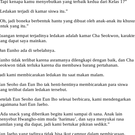
Tapi kenapa kamu menyebutkan yang terbaik kedua dari Kelas 1?”
Ledakan terjadi di kamar siswa itu.”
Oh, jadi boneka berbentuk hantu yang dibuat oleh anak-anak itu khusu
ntuk yang itu.”
uangan tempat terjadinya ledakan adalah kamar Cha Seokwon, karakte
ang dapat saya mainkan.
an Eunho ada di sebelahnya.
unho tidak terlibat karena asramanya dilengkapi dengan baik, dan Cha
eokwon tidak terluka karena dia membawa barang pertahanan.
adi kami membicarakan ledakan itu saat makan malam.
un Seoho dan Eun Iho tak henti-hentinya membicarakan para siswa
ang terlibat dalam ledakan tersebut.
etelah Eun Seoho dan Eun Iho selesai berbicara, kami mendengarkan
agaimana hari Eun Jaeho.
Ada snack yang diberikan begitu kami sampai di sana. Anak lain
menyebut Hwangho-nim muda ‘harimau’, dan saya menyukai rasa
amilan yang dia dapat, jadi kami bertukar pikiran sedikit.”
un Jaeho yang tadinya tidak bisa ikut campur dalam pembicaraan,