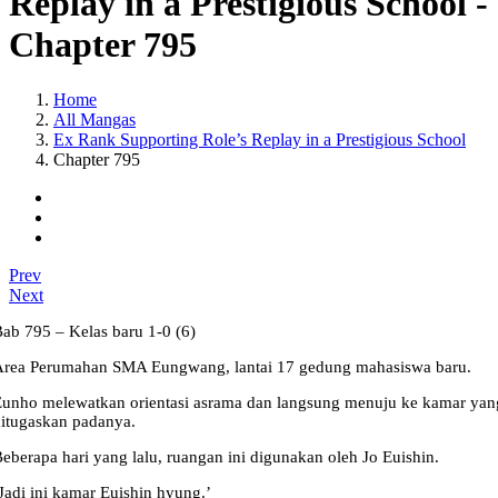
Replay in a Prestigious School -
Chapter 795
Home
All Mangas
Ex Rank Supporting Role’s Replay in a Prestigious School
Chapter 795
Prev
Next
ab 795 – Kelas baru 1-0 (6)
Area Perumahan SMA Eungwang, lantai 17 gedung mahasiswa baru.
unho melewatkan orientasi asrama dan langsung menuju ke kamar yan
itugaskan padanya.
eberapa hari yang lalu, ruangan ini digunakan oleh Jo Euishin.
Jadi ini kamar Euishin hyung.’