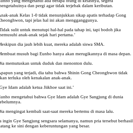
unho yang mengetahui ada berapa orang di kelasnya, segera
engetahuinya dan pergi agar tidak terjebak dalam keributan.
nak-anak Kelas 1-0 tidak menunjukkan sikap apatis terhadap Gong
heonghwon, tapi jelas hal ini akan mengganggunya.
Tidak sulit untuk menutupi hal-hal pada tahap ini, tapi bodoh jika
emusuhi anak-anak sejak hari pertama.’
eskipun dia jauh lebih kuat, mereka adalah siswa SMA.
Membuat musuh bagi Eunho hanya akan merugikannya di masa depan.
Dia memutuskan untuk duduk dan menonton dulu.
papun yang terjadi, dia tahu bahwa Shinin Gong Cheonghwon tidak
kan terluka oleh kenakalan anak-anak.
Gye Idam adalah ketua Jiikhoe saat ini.’
Eunho mengetahui bahwa Gye Idam adalah Gye Sangjung di dunia
sebelumnya.
ia mengingat kembali saat-saat mereka bertemu di masa lalu.
a ingin Gye Sangjung sengsara selamanya, namun pria tersebut berhasil
atang ke sini dengan keberuntungan yang besar.