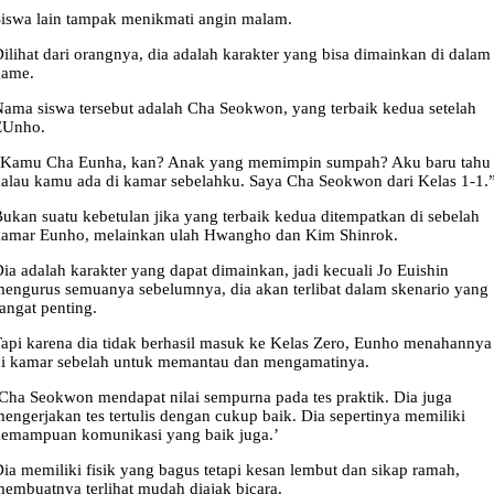
iswa lain tampak menikmati angin malam.
ilihat dari orangnya, dia adalah karakter yang bisa dimainkan di dalam
game.
ama siswa tersebut adalah Cha Seokwon, yang terbaik kedua setelah
EUnho.
“Kamu Cha Eunha, kan? Anak yang memimpin sumpah? Aku baru tahu
alau kamu ada di kamar sebelahku. Saya Cha Seokwon dari Kelas 1-1.
ukan suatu kebetulan jika yang terbaik kedua ditempatkan di sebelah
kamar Eunho, melainkan ulah Hwangho dan Kim Shinrok.
ia adalah karakter yang dapat dimainkan, jadi kecuali Jo Euishin
engurus semuanya sebelumnya, dia akan terlibat dalam skenario yang
angat penting.
api karena dia tidak berhasil masuk ke Kelas Zero, Eunho menahannya
i kamar sebelah untuk memantau dan mengamatinya.
Cha Seokwon mendapat nilai sempurna pada tes praktik. Dia juga
engerjakan tes tertulis dengan cukup baik. Dia sepertinya memiliki
kemampuan komunikasi yang baik juga.’
ia memiliki fisik yang bagus tetapi kesan lembut dan sikap ramah,
embuatnya terlihat mudah diajak bicara.