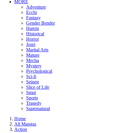
MORE
Adventure
Ecchi
Fantasy
Gender Bender
Harem
Historical
Horror
Josei
Martial Arts
Mature
Mecha
Mystery
Psychological
Sci-fi
Seinen
Slice of Life
Smut
Sports
Tragedy
Supernatural
Home
All Mangas
Action