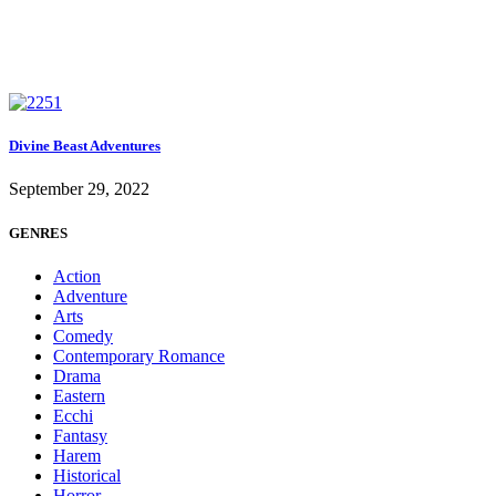
Divine Beast Adventures
September 29, 2022
GENRES
Action
Adventure
Arts
Comedy
Contemporary Romance
Drama
Eastern
Ecchi
Fantasy
Harem
Historical
Horror