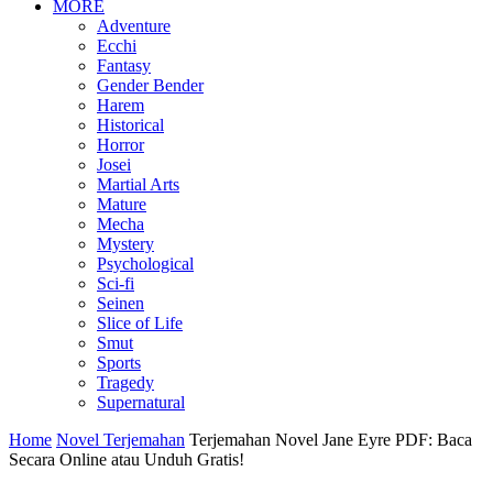
MORE
Adventure
Ecchi
Fantasy
Gender Bender
Harem
Historical
Horror
Josei
Martial Arts
Mature
Mecha
Mystery
Psychological
Sci-fi
Seinen
Slice of Life
Smut
Sports
Tragedy
Supernatural
Home
Novel Terjemahan
Terjemahan Novel Jane Eyre PDF: Baca
Secara Online atau Unduh Gratis!