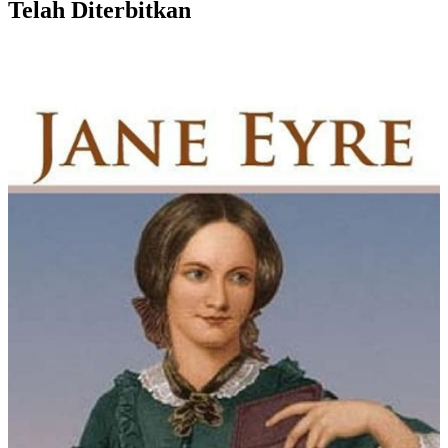
Telah Diterbitkan