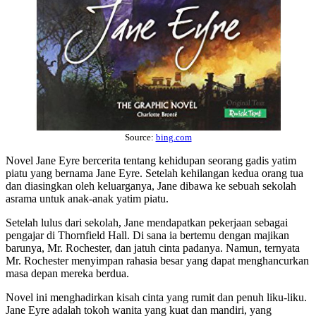
Source:
bing.com
Novel Jane Eyre bercerita tentang kehidupan seorang gadis yatim
piatu yang bernama Jane Eyre. Setelah kehilangan kedua orang tua
dan diasingkan oleh keluarganya, Jane dibawa ke sebuah sekolah
asrama untuk anak-anak yatim piatu.
Setelah lulus dari sekolah, Jane mendapatkan pekerjaan sebagai
pengajar di Thornfield Hall. Di sana ia bertemu dengan majikan
barunya, Mr. Rochester, dan jatuh cinta padanya. Namun, ternyata
Mr. Rochester menyimpan rahasia besar yang dapat menghancurkan
masa depan mereka berdua.
Novel ini menghadirkan kisah cinta yang rumit dan penuh liku-liku.
Jane Eyre adalah tokoh wanita yang kuat dan mandiri, yang