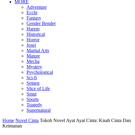
MORE
Adventure
Ecchi
Fantasy
Gender Bender
Harem
Historical
Horror
Josei
Martial Arts
Mature
Mecha
Mystery
Psychological
Sci-fi
Seinen
Slice of Life
Smut
Sports
Tragedy
Supernatural
Home
Novel Cinta
Tokoh Novel Ayat Ayat Cinta: Kisah Cinta Dan
Keimanan