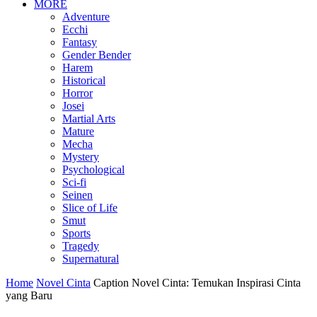
MORE
Adventure
Ecchi
Fantasy
Gender Bender
Harem
Historical
Horror
Josei
Martial Arts
Mature
Mecha
Mystery
Psychological
Sci-fi
Seinen
Slice of Life
Smut
Sports
Tragedy
Supernatural
Home
Novel Cinta
Caption Novel Cinta: Temukan Inspirasi Cinta
yang Baru