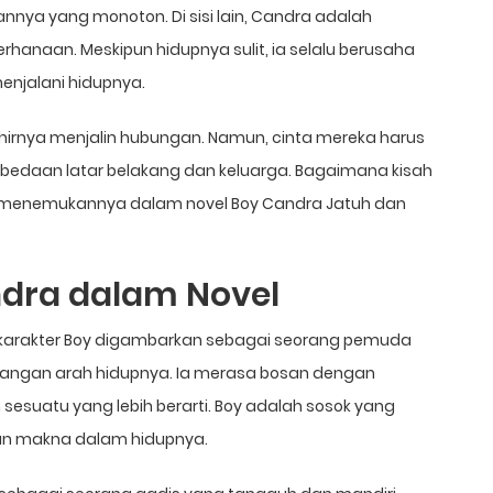
ya yang monoton. Di sisi lain, Candra adalah
hanaan. Meskipun hidupnya sulit, ia selalu berusaha
enjalani hidupnya.
khirnya menjalin hubungan. Namun, cinta mereka harus
erbedaan latar belakang dan keluarga. Bagaimana kisah
a menemukannya dalam novel Boy Candra Jatuh dan
ndra dalam Novel
, karakter Boy digambarkan sebagai seorang pemuda
langan arah hidupnya. Ia merasa bosan dengan
suatu yang lebih berarti. Boy adalah sosok yang
an makna dalam hidupnya.