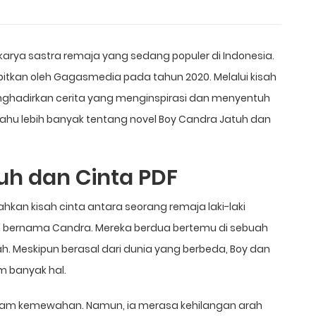
karya sastra remaja yang sedang populer di Indonesia.
erbitkan oleh Gagasmedia pada tahun 2020. Melalui kisah
enghadirkan cerita yang menginspirasi dan menyentuh
tahu lebih banyak tentang novel Boy Candra Jatuh dan
uh dan Cinta PDF
hkan kisah cinta antara seorang remaja laki-laki
 bernama Candra. Mereka berdua bertemu di sebuah
. Meskipun berasal dari dunia yang berbeda, Boy dan
 banyak hal.
alam kemewahan. Namun, ia merasa kehilangan arah