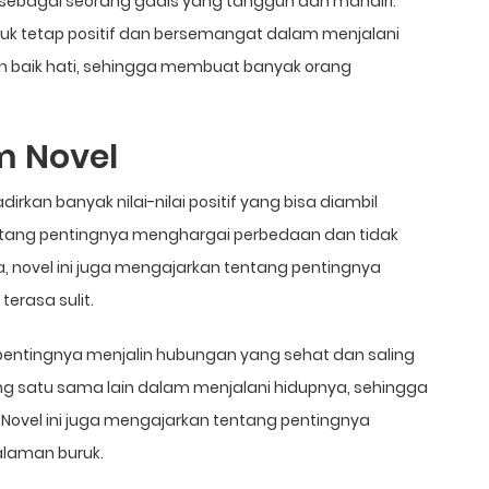
 sebagai seorang gadis yang tangguh dan mandiri.
ntuk tetap positif dan bersemangat dalam menjalani
n baik hati, sehingga membuat banyak orang
am Novel
rkan banyak nilai-nilai positif yang bisa diambil
ntang pentingnya menghargai perbedaan dan tidak
 novel ini juga mengajarkan tentang pentingnya
erasa sulit.
g pentingnya menjalin hubungan yang sehat dan saling
 satu sama lain dalam menjalani hidupnya, sehingga
ovel ini juga mengajarkan tentang pentingnya
alaman buruk.