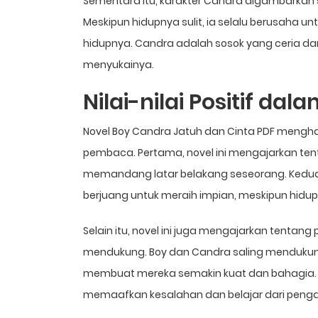
Sementara itu, karakter Candra digambarkan
Meskipun hidupnya sulit, ia selalu berusaha u
hidupnya. Candra adalah sosok yang ceria da
menyukainya.
Nilai-nilai Positif dal
Novel Boy Candra Jatuh dan Cinta PDF menghadi
pembaca. Pertama, novel ini mengajarkan te
memandang latar belakang seseorang. Kedua,
berjuang untuk meraih impian, meskipun hidup t
Selain itu, novel ini juga mengajarkan tentan
mendukung. Boy dan Candra saling mendukung
membuat mereka semakin kuat dan bahagia. N
memaafkan kesalahan dan belajar dari peng