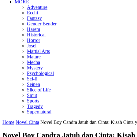
MORE
Adventure
Ecchi
Fantasy
Gender Bender
Harem
Historical
Horror
Josei
Martial Arts
Mature
Mecha
Mystery
Psychological
Sci-fi
Seinen
Slice of Life
Smut
Sports
Tragedy
Supernatural
Home
Novel Cinta
Novel Boy Candra Jatuh dan Cinta: Kisah Cinta
Novel Boy Candra Jatuh dan Cinta: Kisa