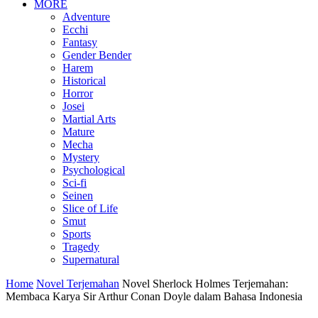
MORE
Adventure
Ecchi
Fantasy
Gender Bender
Harem
Historical
Horror
Josei
Martial Arts
Mature
Mecha
Mystery
Psychological
Sci-fi
Seinen
Slice of Life
Smut
Sports
Tragedy
Supernatural
Home
Novel Terjemahan
Novel Sherlock Holmes Terjemahan:
Membaca Karya Sir Arthur Conan Doyle dalam Bahasa Indonesia